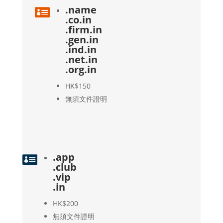
.name

.co.in
.firm.in
.gen.in
.ind.in
.net.in
.org.in
HK$150
無須文件證明
.app

.club
.vip
.in
HK$200
無須文件證明