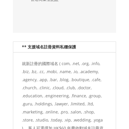
** 支援域名註冊資料私穩保護
就新註冊的國際域名 ( com, .net, .org, .info,
.biz, .bz, .cc, .mobi, .name, .io, .academy,
.agency, .app, .bar, .blog, .boutique, .cafe,
.church, .clinic, .cloud, .club, .doctor,
.education, .engineering, .finance, .group,
.guru, .holdings, .lawyer, .limited, .ltd,
.marketing, .online, .pro, .salon, .shop,
.store, .studio, .today, .vip, .wedding, .yoga
)， 客人可選擇加 HK$60 年費啟動域名註冊資