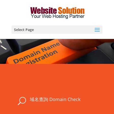
Select Page
域名查詢 Domain Check
U