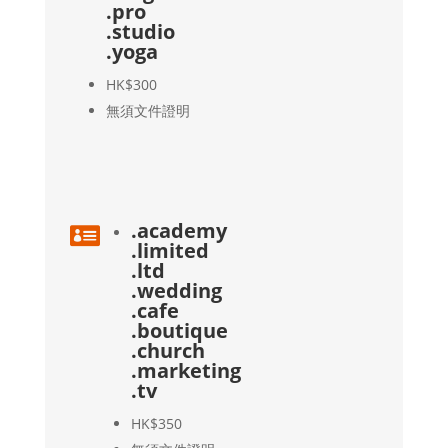
.pro
.studio
.yoga
HK$300
無須文件證明
.academy

.limited
.ltd
.wedding
.cafe
.boutique
.church
.marketing
.tv
HK$350