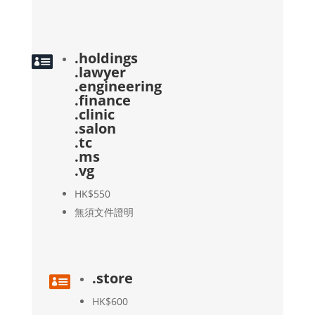
.holdings

.lawyer
.engineering
.finance
.clinic
.salon
.tc
.ms
.vg
HK$550
無須文件證明
.store

HK$600