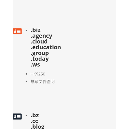
.biz

.agency
.cloud
.education
.group
.today
.ws
HK$250
無須文件證明
.bz

.cc
.blog