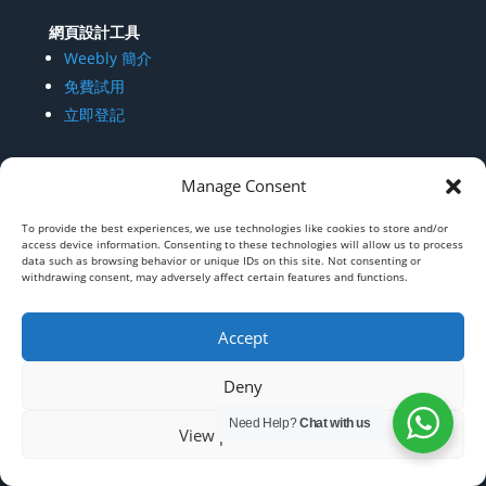
網頁設計工具
Weebly 簡介
免費試用
立即登記
Manage Consent
其他寄存服務
企業電郵 SmarterMail
To provide the best experiences, we use technologies like cookies to store and/or
FTP server 寄存
access device information. Consenting to these technologies will allow us to process
data such as browsing behavior or unique IDs on this site. Not consenting or
Virtual Private Server (VPS)
withdrawing consent, may adversely affect certain features and functions.
SSL/EV SSL 網站證書
Accept
Deny
域名查詢
Need Help?
Chat with us
View preferences